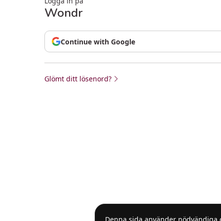
Logga in på
Wondr
Continue with Google
Continue with Google
Glömt ditt lösenord?
Denna sida använder nödvändiga coo